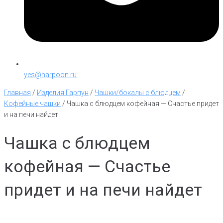
yes@harpoon.ru
Главная
/
Изделия Гарпун
/
Чашки/бокалы с блюдцем
/
Кофейные чашки
/
Чашка с блюдцем кофейная — Счастье придет
и на печи найдет
Чашка с блюдцем
кофейная — Счастье
придет и на печи найдет