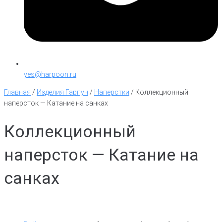
yes@harpoon.ru
Главная
/
Изделия Гарпун
/
Наперстки
/
Коллекционный
наперсток — Катание на санках
Коллекционный
наперсток — Катание на
санках