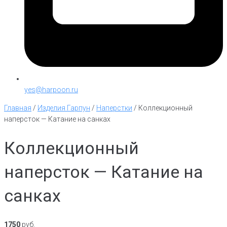
yes@harpoon.ru
Главная
/
Изделия Гарпун
/
Наперстки
/
Коллекционный
наперсток — Катание на санках
Коллекционный
наперсток — Катание на
санках
1750
руб.